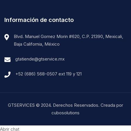
Información de contacto
Blvd. Manuel Gomez Morin #620, C.P. 21390, Mexicali,
Baja California, México
gtatiende@gtservice.mx
+52 (686) 568-0507 ext 119 y 121
GTSERVICES © 2024. Derechos Reservados. Creada por
cubosolutions
Abrir chat