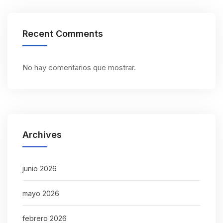
Recent Comments
No hay comentarios que mostrar.
Archives
junio 2026
mayo 2026
febrero 2026