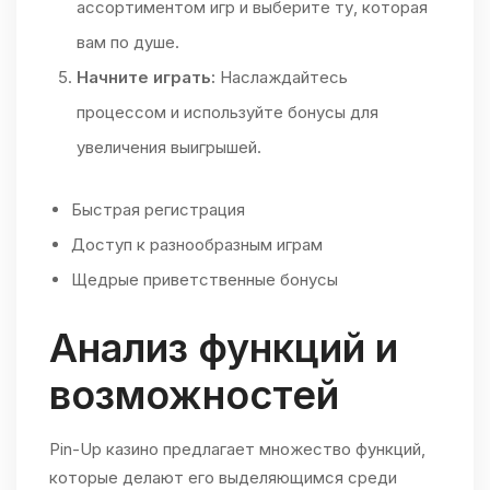
ассортиментом игр и выберите ту, которая
вам по душе.
Начните играть:
Наслаждайтесь
процессом и используйте бонусы для
увеличения выигрышей.
Быстрая регистрация
Доступ к разнообразным играм
Щедрые приветственные бонусы
Анализ функций и
возможностей
Pin-Up казино предлагает множество функций,
которые делают его выделяющимся среди