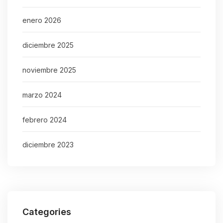
enero 2026
diciembre 2025
noviembre 2025
marzo 2024
febrero 2024
diciembre 2023
Categories