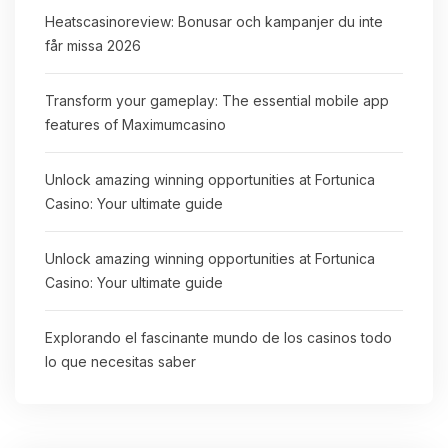
Heatscasinoreview: Bonusar och kampanjer du inte
får missa 2026
Transform your gameplay: The essential mobile app
features of Maximumcasino
Unlock amazing winning opportunities at Fortunica
Casino: Your ultimate guide
Unlock amazing winning opportunities at Fortunica
Casino: Your ultimate guide
Explorando el fascinante mundo de los casinos todo
lo que necesitas saber