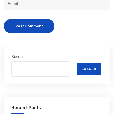
Post Comment
Buscar
BUSCAR
Recent Posts