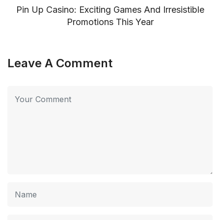
Pin Up Casino: Exciting Games And Irresistible
Promotions This Year
Leave A Comment