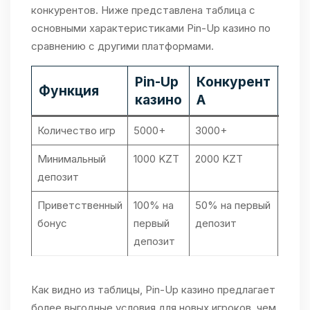
конкурентов. Ниже представлена таблица с
основными характеристиками Pin-Up казино по
сравнению с другими платформами.
Pin-Up
Конкурент
Кон
Функция
казино
A
B
Количество игр
5000+
3000+
4000
Минимальный
1000 KZT
2000 KZT
1500
депозит
Приветственный
100% на
50% на первый
75% 
бонус
первый
депозит
депо
депозит
Как видно из таблицы, Pin-Up казино предлагает
более выгодные условия для новых игроков, чем