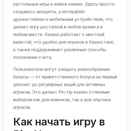
настольные игры и живое казино. Здесь просто
создавать аккаунты, а интерфейс
дружественен к мобильным устройствам, что
делает игру доступной в любое время и в
любом месте. Казино работает с местной
валютой, что удобно для игроков в Казахстане,
а также поддерживает различные способы
пополнения счёта.
Пользователи могут ожидать разнообразные
бонусы — от приветственного бонуса на первый
депозит до регулярных акций для активных
игроков. Это делает Pin-Up казино отличным
выбором как для новичков, так и для опытных
игроков.
Как начать игру в