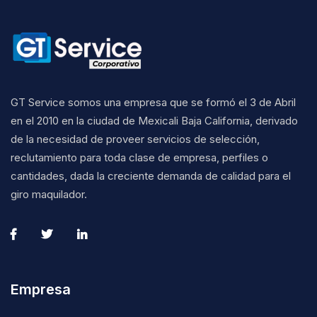
GT Service somos una empresa que se formó el 3 de Abril
en el 2010 en la ciudad de Mexicali Baja California, derivado
de la necesidad de proveer servicios de selección,
reclutamiento para toda clase de empresa, perfiles o
cantidades, dada la creciente demanda de calidad para el
giro maquilador.
Empresa