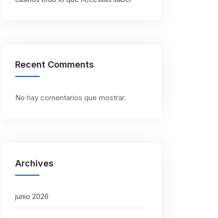
Recent Comments
No hay comentarios que mostrar.
Archives
junio 2026