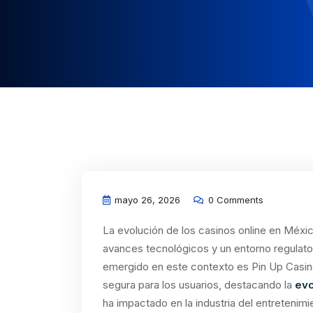
mayo 26, 2026
0 Comments
La evolución de los casinos online en Méxic
avances tecnológicos y un entorno regulato
emergido en este contexto es Pin Up Casino
segura para los usuarios, destacando la
evo
ha impactado en la industria del entretenimi