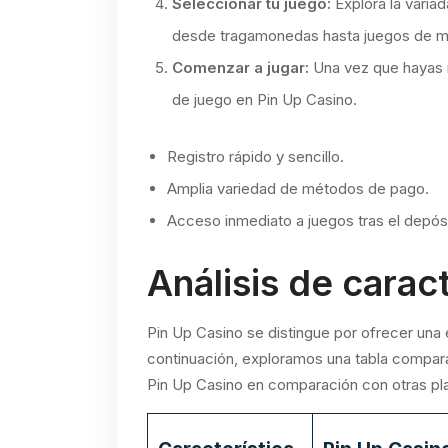
Seleccionar tu juego:
Explora la varia
desde tragamonedas hasta juegos de m
Comenzar a jugar:
Una vez que hayas re
de juego en Pin Up Casino.
Registro rápido y sencillo.
Amplia variedad de métodos de pago.
Acceso inmediato a juegos tras el depósi
Análisis de carac
Pin Up Casino se distingue por ofrecer una 
continuación, exploramos una tabla comparat
Pin Up Casino en comparación con otras pl