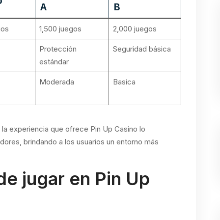
o
A
B
gos
1,500 juegos
2,000 juegos
Protección
Seguridad básica
estándar
Moderada
Basica
 la experiencia que ofrece Pin Up Casino lo
dores, brindando a los usuarios un entorno más
de jugar en Pin Up