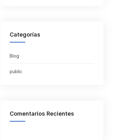
Categorías
Blog
public
Comentarios Recientes