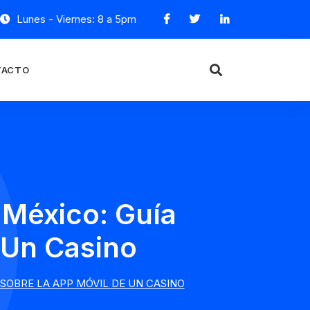
Lunes - Viernes: 8 a 5pm
TACTO
 México: Guía
 Un Casino
SOBRE LA APP MÓVIL DE UN CASINO