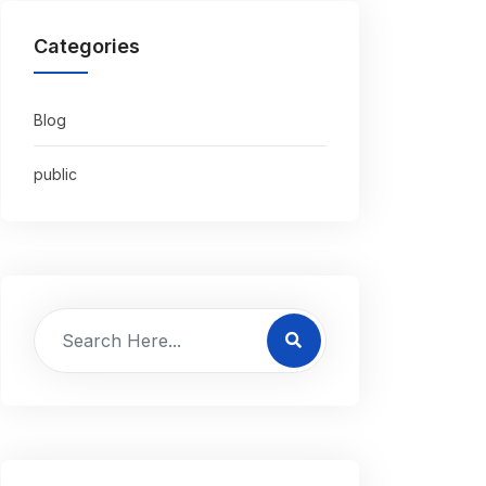
Categories
Blog
public