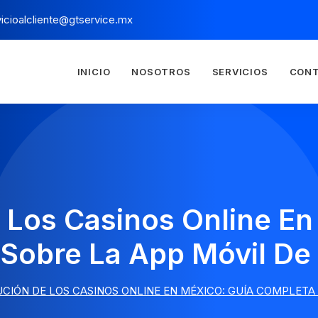
icioalcliente@gtservice.mx
INICIO
NOSOTROS
SERVICIOS
CON
 Los Casinos Online En
Sobre La App Móvil De
CIÓN DE LOS CASINOS ONLINE EN MÉXICO: GUÍA COMPLETA 