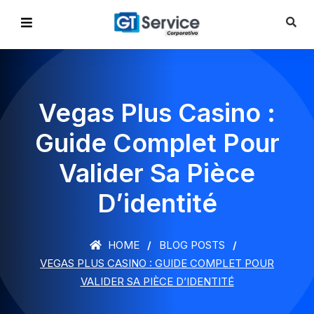
Vegas Plus Casino :
Guide Complet Pour
Valider Sa Pièce
D’identité
HOME
BLOG POSTS
VEGAS PLUS CASINO : GUIDE COMPLET POUR
VALIDER SA PIÈCE D’IDENTITÉ