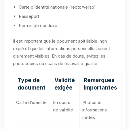
Carte d’identité nationale (recto/verso)
Passeport
Permis de conduire
Il est important que le document soit lisible, non
expié et que les informations personnelles soient
clairement visibles. En cas de doute, évitez les
photocopies ou scans de mauvaise qualité.
Type de
Validité
Remarques
document
exigée
importantes
Carte d’identité
En cours
Photos et
de validité
informations
nettes