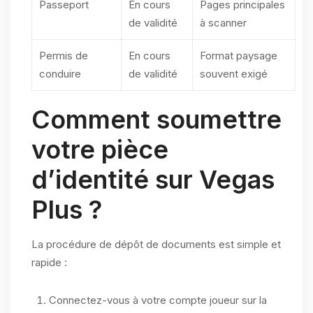
Passeport
En cours
Pages principales
de validité
à scanner
Permis de
En cours
Format paysage
conduire
de validité
souvent exigé
Comment soumettre
votre pièce
d’identité sur Vegas
Plus ?
La procédure de dépôt de documents est simple et
rapide :
Connectez-vous à votre compte joueur sur la