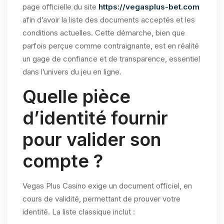
page officielle du site
https://vegasplus-bet.com
afin d’avoir la liste des documents acceptés et les
conditions actuelles. Cette démarche, bien que
parfois perçue comme contraignante, est en réalité
un gage de confiance et de transparence, essentiel
dans l’univers du jeu en ligne.
Quelle pièce
d’identité fournir
pour valider son
compte ?
Vegas Plus Casino exige un document officiel, en
cours de validité, permettant de prouver votre
identité. La liste classique inclut :