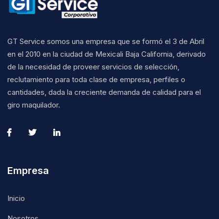
GT Service somos una empresa que se formó el 3 de Abril
en el 2010 en la ciudad de Mexicali Baja California, derivado
de la necesidad de proveer servicios de selección,
reclutamiento para toda clase de empresa, perfiles o
cantidades, dada la creciente demanda de calidad para el
giro maquilador.
Empresa
Inicio
Nosotros