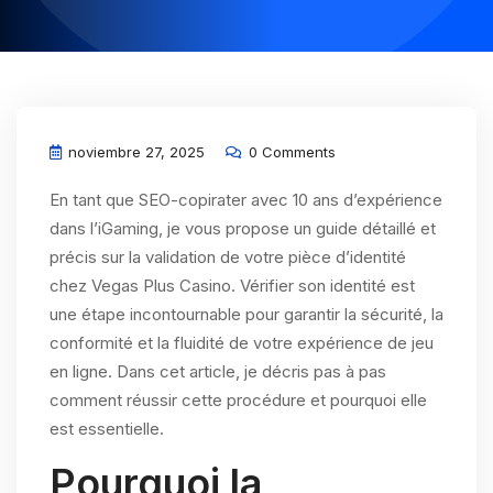
noviembre 27, 2025
0 Comments
En tant que SEO-copirater avec 10 ans d’expérience
dans l’iGaming, je vous propose un guide détaillé et
précis sur la validation de votre pièce d’identité
chez Vegas Plus Casino. Vérifier son identité est
une étape incontournable pour garantir la sécurité, la
conformité et la fluidité de votre expérience de jeu
en ligne. Dans cet article, je décris pas à pas
comment réussir cette procédure et pourquoi elle
est essentielle.
Pourquoi la