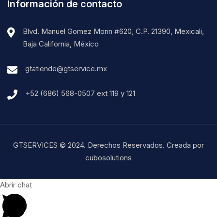
Información de contacto
Blvd. Manuel Gomez Morin #620, C.P. 21390, Mexicali,
Baja California, México
gtatiende@gtservice.mx
+52 (686) 568-0507 ext 119 y 121
GTSERVICES © 2024. Derechos Reservados. Creada por
cubosolutions
Abrir chat