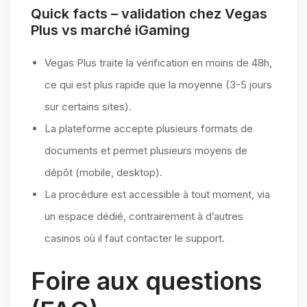
Quick facts – validation chez Vegas
Plus vs marché iGaming
Vegas Plus traite la vérification en moins de 48h,
ce qui est plus rapide que la moyenne (3-5 jours
sur certains sites).
La plateforme accepte plusieurs formats de
documents et permet plusieurs moyens de
dépôt (mobile, desktop).
La procédure est accessible à tout moment, via
un espace dédié, contrairement à d’autres
casinos où il faut contacter le support.
Foire aux questions