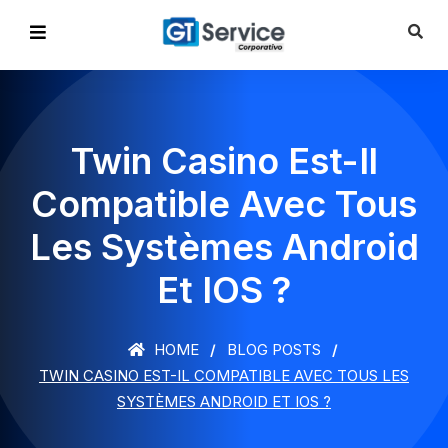
Twin Casino Est-Il
Compatible Avec Tous
Les Systèmes Android
Et IOS ?
HOME
BLOG POSTS
TWIN CASINO EST-IL COMPATIBLE AVEC TOUS LES
SYSTÈMES ANDROID ET IOS ?