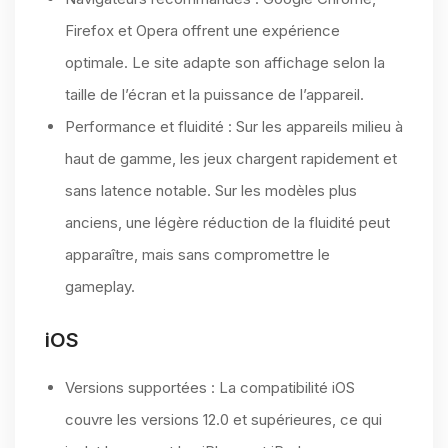
Firefox et Opera offrent une expérience
optimale. Le site adapte son affichage selon la
taille de l’écran et la puissance de l’appareil.
Performance et fluidité : Sur les appareils milieu à
haut de gamme, les jeux chargent rapidement et
sans latence notable. Sur les modèles plus
anciens, une légère réduction de la fluidité peut
apparaître, mais sans compromettre le
gameplay.
iOS
Versions supportées : La compatibilité iOS
couvre les versions 12.0 et supérieures, ce qui