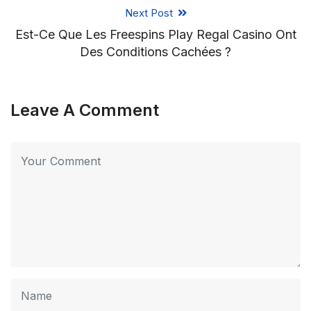
Next Post
Est-Ce Que Les Freespins Play Regal Casino Ont
Des Conditions Cachées ?
Leave A Comment