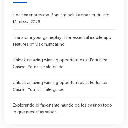
Heatscasinoreview: Bonusar och kampanjer du inte
får missa 2026
Transform your gameplay: The essential mobile app
features of Maximumcasino
Unlock amazing winning opportunities at Fortunica
Casino: Your ultimate guide
Unlock amazing winning opportunities at Fortunica
Casino: Your ultimate guide
Explorando el fascinante mundo de los casinos todo
lo que necesitas saber