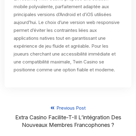
mobile polyvalente, parfaitement adaptée aux
principales versions d’Android et d’iOS utilisées
aujourd’hui. Le choix d’une version web responsive
permet d’éviter les contraintes liées aux
applications natives tout en garantissant une
expérience de jeu fluide et agréable. Pour les
joueurs cherchant une accessibilité immédiate et
une compatibilité maximale, Twin Casino se
positionne comme une option fiable et moderne.
Previous Post
Extra Casino Facilite-T-Il L’intégration Des
Nouveaux Membres Francophones ?