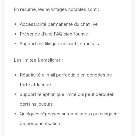
En résumé, les avantages notables sont :
Accessibilité permanente du chat live
Présence d’une FAQ bien fournie
Support multilingue incluant le français
Les limites à améliorer :
Réactivité e-mail perfectible en périodes de
forte affluence
Support téléphonique limité qui peut dérouter
certains joueurs
Quelques réponses automatiques qui manquent
de personnalisation