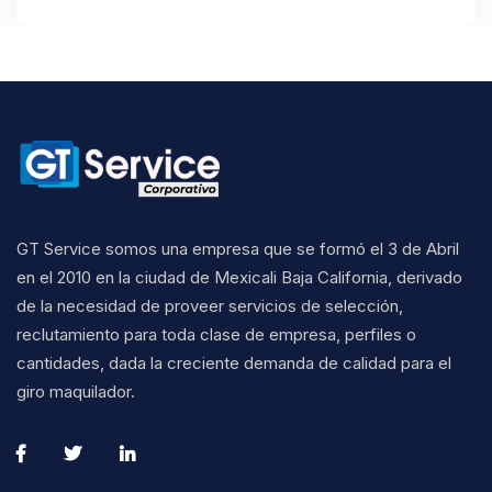
GT Service somos una empresa que se formó el 3 de Abril
en el 2010 en la ciudad de Mexicali Baja California, derivado
de la necesidad de proveer servicios de selección,
reclutamiento para toda clase de empresa, perfiles o
cantidades, dada la creciente demanda de calidad para el
giro maquilador.