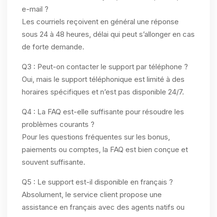
e-mail ?
Les courriels reçoivent en général une réponse
sous 24 à 48 heures, délai qui peut s’allonger en cas
de forte demande.
Q3 : Peut-on contacter le support par téléphone ?
Oui, mais le support téléphonique est limité à des
horaires spécifiques et n’est pas disponible 24/7.
Q4 : La FAQ est-elle suffisante pour résoudre les
problèmes courants ?
Pour les questions fréquentes sur les bonus,
paiements ou comptes, la FAQ est bien conçue et
souvent suffisante.
Q5 : Le support est-il disponible en français ?
Absolument, le service client propose une
assistance en français avec des agents natifs ou