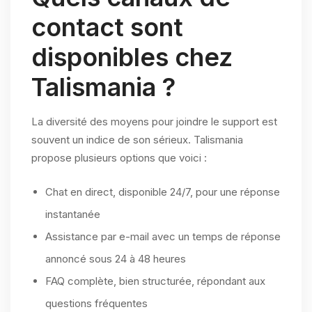
contact sont
disponibles chez
Talismania ?
La diversité des moyens pour joindre le support est
souvent un indice de son sérieux. Talismania
propose plusieurs options que voici :
Chat en direct, disponible 24/7, pour une réponse
instantanée
Assistance par e-mail avec un temps de réponse
annoncé sous 24 à 48 heures
FAQ complète, bien structurée, répondant aux
questions fréquentes