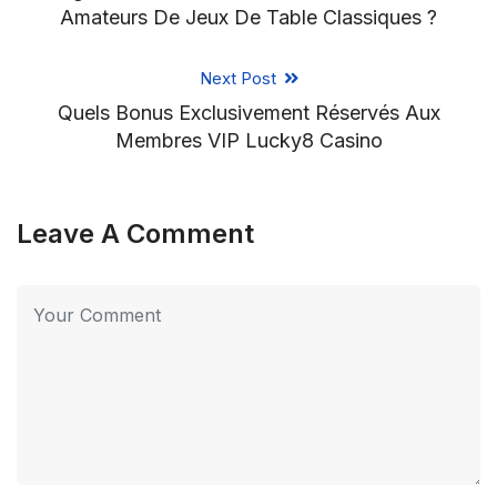
Amateurs De Jeux De Table Classiques ?
Next Post
Quels Bonus Exclusivement Réservés Aux
Membres VIP Lucky8 Casino
Leave A Comment