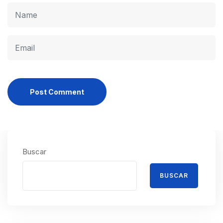
Post Comment
Buscar
BUSCAR