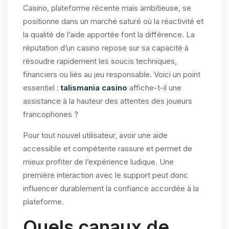
Casino, plateforme récente mais ambitieuse, se
positionne dans un marché saturé où la réactivité et
la qualité de l’aide apportée font la différence. La
réputation d’un casino repose sur sa capacité à
résoudre rapidement les soucis techniques,
financiers ou liés au jeu responsable. Voici un point
essentiel :
talismania casino
affiche-t-il une
assistance à la hauteur des attentes des joueurs
francophones ?
Pour tout nouvel utilisateur, avoir une aide
accessible et compétente rassure et permet de
mieux profiter de l’expérience ludique. Une
première interaction avec le support peut donc
influencer durablement la confiance accordée à la
plateforme.
Quels canaux de