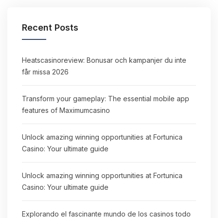
Recent Posts
Heatscasinoreview: Bonusar och kampanjer du inte
får missa 2026
Transform your gameplay: The essential mobile app
features of Maximumcasino
Unlock amazing winning opportunities at Fortunica
Casino: Your ultimate guide
Unlock amazing winning opportunities at Fortunica
Casino: Your ultimate guide
Explorando el fascinante mundo de los casinos todo