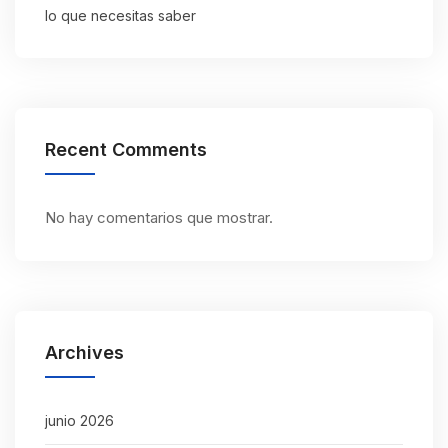
lo que necesitas saber
Recent Comments
No hay comentarios que mostrar.
Archives
junio 2026