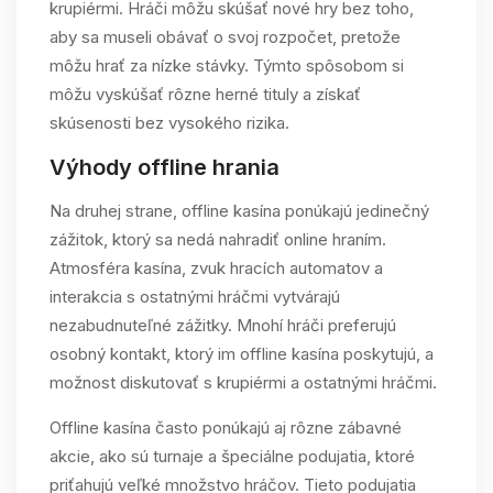
krupiérmi. Hráči môžu skúšať nové hry bez toho,
aby sa museli obávať o svoj rozpočet, pretože
môžu hrať za nízke stávky. Týmto spôsobom si
môžu vyskúšať rôzne herné tituly a získať
skúsenosti bez vysokého rizika.
Výhody offline hrania
Na druhej strane, offline kasína ponúkajú jedinečný
zážitok, ktorý sa nedá nahradiť online hraním.
Atmosféra kasína, zvuk hracích automatov a
interakcia s ostatnými hráčmi vytvárajú
nezabudnuteľné zážitky. Mnohí hráči preferujú
osobný kontakt, ktorý im offline kasína poskytujú, a
možnost diskutovať s krupiérmi a ostatnými hráčmi.
Offline kasína často ponúkajú aj rôzne zábavné
akcie, ako sú turnaje a špeciálne podujatia, ktoré
priťahujú veľké množstvo hráčov. Tieto podujatia