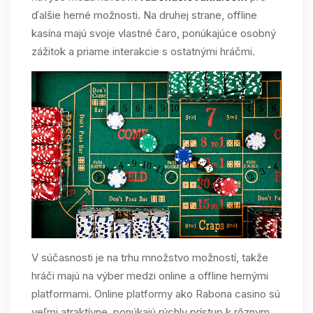
ďalšie herné možnosti. Na druhej strane, offline
kasína majú svoje vlastné čaro, ponúkajúce osobný
zážitok a priame interakcie s ostatnými hráčmi.
V súčasnosti je na trhu množstvo možností, takže
hráči majú na výber medzi online a offline hernými
platformami. Online platformy ako Rabona casino sú
veľmi atraktívne, ponúkajú rýchly prístup k rôznym