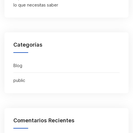
lo que necesitas saber
Categorías
Blog
public
Comentarios Recientes