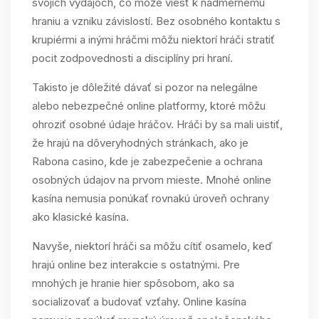
svojich výdajoch, čo môže viesť k nadmernému
hraniu a vzniku závislostí. Bez osobného kontaktu s
krupiérmi a inými hráčmi môžu niektorí hráči stratiť
pocit zodpovednosti a disciplíny pri hraní.
Takisto je dôležité dávať si pozor na nelegálne
alebo nebezpečné online platformy, ktoré môžu
ohroziť osobné údaje hráčov. Hráči by sa mali uistiť,
že hrajú na dôveryhodných stránkach, ako je
Rabona casino, kde je zabezpečenie a ochrana
osobných údajov na prvom mieste. Mnohé online
kasína nemusia ponúkať rovnakú úroveň ochrany
ako klasické kasína.
Navyše, niektorí hráči sa môžu cítiť osamelo, keď
hrajú online bez interakcie s ostatnými. Pre
mnohých je hranie hier spôsobom, ako sa
socializovať a budovať vzťahy. Online kasína