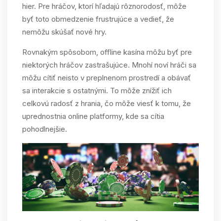
hier. Pre hráčov, ktorí hľadajú rôznorodosť, môže
byť toto obmedzenie frustrujúce a vedieť, že
nemôžu skúšať nové hry.
Rovnakým spôsobom, offline kasína môžu byť pre
niektorých hráčov zastrašujúce. Mnohí noví hráči sa
môžu cítiť neisto v preplnenom prostredí a obávať
sa interakcie s ostatnými. To môže znížiť ich
celkovú radosť z hrania, čo môže viesť k tomu, že
uprednostnia online platformy, kde sa cítia
pohodlnejšie.