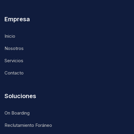
Empresa
Inicio
Nosotros
Servicios
Contacto
Soluciones
On Boarding
Reclutamiento Foráneo