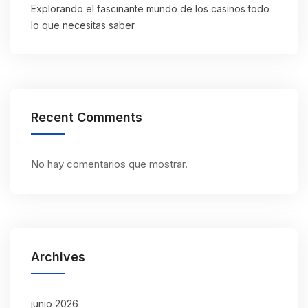
Explorando el fascinante mundo de los casinos todo
lo que necesitas saber
Recent Comments
No hay comentarios que mostrar.
Archives
junio 2026