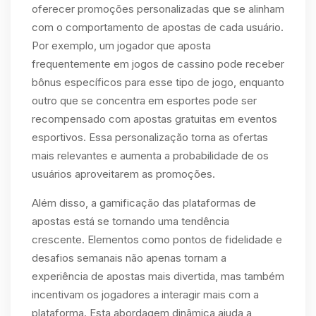
oferecer promoções personalizadas que se alinham
com o comportamento de apostas de cada usuário.
Por exemplo, um jogador que aposta
frequentemente em jogos de cassino pode receber
bônus específicos para esse tipo de jogo, enquanto
outro que se concentra em esportes pode ser
recompensado com apostas gratuitas em eventos
esportivos. Essa personalização torna as ofertas
mais relevantes e aumenta a probabilidade de os
usuários aproveitarem as promoções.
Além disso, a gamificação das plataformas de
apostas está se tornando uma tendência
crescente. Elementos como pontos de fidelidade e
desafios semanais não apenas tornam a
experiência de apostas mais divertida, mas também
incentivam os jogadores a interagir mais com a
plataforma. Esta abordagem dinâmica ajuda a