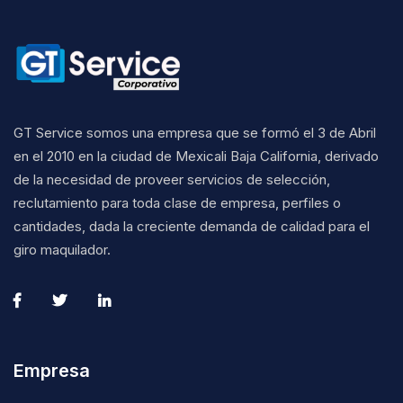
GT Service somos una empresa que se formó el 3 de Abril
en el 2010 en la ciudad de Mexicali Baja California, derivado
de la necesidad de proveer servicios de selección,
reclutamiento para toda clase de empresa, perfiles o
cantidades, dada la creciente demanda de calidad para el
giro maquilador.
Empresa