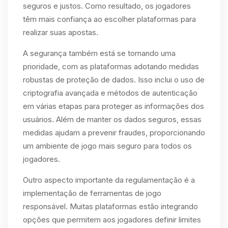
seguros e justos. Como resultado, os jogadores
têm mais confiança ao escolher plataformas para
realizar suas apostas.
A segurança também está se tornando uma
prioridade, com as plataformas adotando medidas
robustas de proteção de dados. Isso inclui o uso de
criptografia avançada e métodos de autenticação
em várias etapas para proteger as informações dos
usuários. Além de manter os dados seguros, essas
medidas ajudam a prevenir fraudes, proporcionando
um ambiente de jogo mais seguro para todos os
jogadores.
Outro aspecto importante da regulamentação é a
implementação de ferramentas de jogo
responsável. Muitas plataformas estão integrando
opções que permitem aos jogadores definir limites