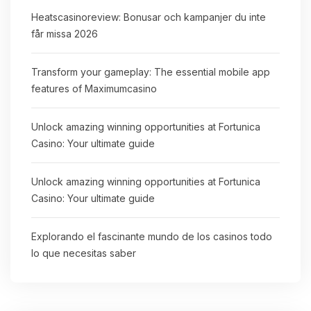
Heatscasinoreview: Bonusar och kampanjer du inte
får missa 2026
Transform your gameplay: The essential mobile app
features of Maximumcasino
Unlock amazing winning opportunities at Fortunica
Casino: Your ultimate guide
Unlock amazing winning opportunities at Fortunica
Casino: Your ultimate guide
Explorando el fascinante mundo de los casinos todo
lo que necesitas saber