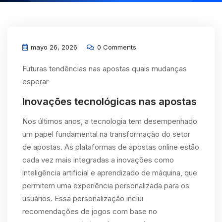
mayo 26, 2026
0 Comments
Futuras tendências nas apostas quais mudanças
esperar
Inovações tecnológicas nas apostas
Nos últimos anos, a tecnologia tem desempenhado
um papel fundamental na transformação do setor
de apostas. As plataformas de apostas online estão
cada vez mais integradas a inovações como
inteligência artificial e aprendizado de máquina, que
permitem uma experiência personalizada para os
usuários. Essa personalização inclui
recomendações de jogos com base no