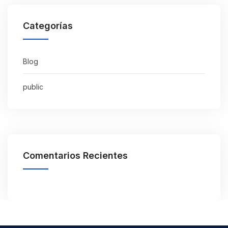
Categorías
Blog
public
Comentarios Recientes