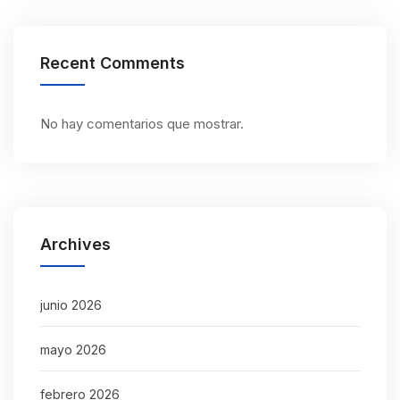
Recent Comments
No hay comentarios que mostrar.
Archives
junio 2026
mayo 2026
febrero 2026