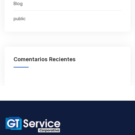
Blog
public
Comentarios Recientes