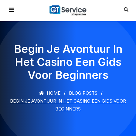
Begin Je Avontuur In
Het Casino Een Gids
Voor Beginners
HOME
BLOG POSTS
BEGIN JE AVONTUUR IN HET CASINO EEN GIDS VOOR
BEGINNERS