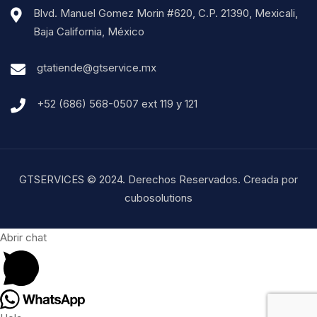
Blvd. Manuel Gomez Morin #620, C.P. 21390, Mexicali,
Baja California, México
gtatiende@gtservice.mx
+52 (686) 568-0507 ext 119 y 121
GTSERVICES © 2024. Derechos Reservados. Creada por
cubosolutions
Abrir chat