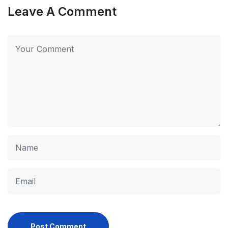
Leave A Comment
Post Comment