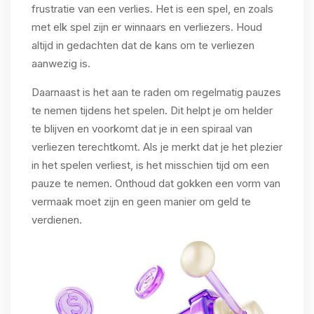
frustratie van een verlies. Het is een spel, en zoals
met elk spel zijn er winnaars en verliezers. Houd
altijd in gedachten dat de kans om te verliezen
aanwezig is.
Daarnaast is het aan te raden om regelmatig pauzes
te nemen tijdens het spelen. Dit helpt je om helder
te blijven en voorkomt dat je in een spiraal van
verliezen terechtkomt. Als je merkt dat je het plezier
in het spelen verliest, is het misschien tijd om een
pauze te nemen. Onthoud dat gokken een vorm van
vermaak moet zijn en geen manier om geld te
verdienen.