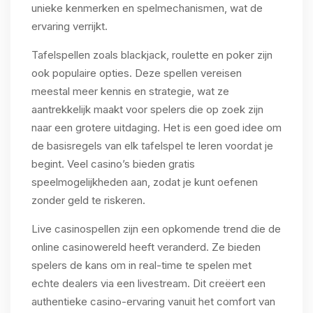
unieke kenmerken en spelmechanismen, wat de
ervaring verrijkt.
Tafelspellen zoals blackjack, roulette en poker zijn
ook populaire opties. Deze spellen vereisen
meestal meer kennis en strategie, wat ze
aantrekkelijk maakt voor spelers die op zoek zijn
naar een grotere uitdaging. Het is een goed idee om
de basisregels van elk tafelspel te leren voordat je
begint. Veel casino’s bieden gratis
speelmogelijkheden aan, zodat je kunt oefenen
zonder geld te riskeren.
Live casinospellen zijn een opkomende trend die de
online casinowereld heeft veranderd. Ze bieden
spelers de kans om in real-time te spelen met
echte dealers via een livestream. Dit creëert een
authentieke casino-ervaring vanuit het comfort van