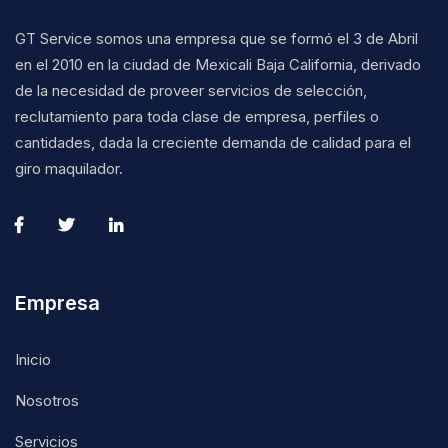
GT Service somos una empresa que se formó el 3 de Abril
en el 2010 en la ciudad de Mexicali Baja California, derivado
de la necesidad de proveer servicios de selección,
reclutamiento para toda clase de empresa, perfiles o
cantidades, dada la creciente demanda de calidad para el
giro maquilador.
Empresa
Inicio
Nosotros
Servicios