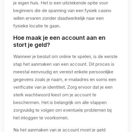
je eigen huis. Het is een uitstekende optie voor
beginners die de spanning van een fysiek casino
willen ervaren zonder daadwerkelijk naar een
fysieke locatie te gaan.
Hoe maak je een account aan en
stort je geld?
Wanneer je besluit om online te spelen, is de eerste
stap het aanmaken van een account. Dit proces is
meestal eenvoudig en vereist enkele persoonlijke
gegevens zoals je naam, e-mailadres en soms een
verificatie van je identiteit. Zorg ervoor dat je een
sterk wachtwoord kiest om je account te
beschermen. Het is belangrijk om alle stappen
zorgvuldig te volgen om eventuele problemen bij
het inloggen te voorkomen.
Na het aanmaken van je account moet je geld