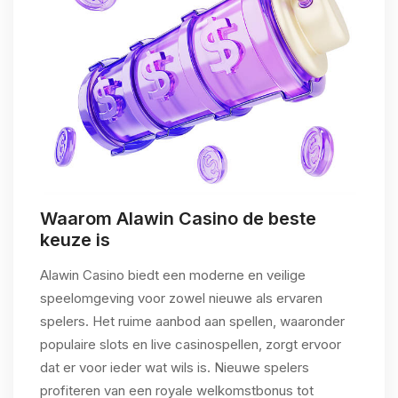
Waarom Alawin Casino de beste
keuze is
Alawin Casino biedt een moderne en veilige
speelomgeving voor zowel nieuwe als ervaren
spelers. Het ruime aanbod aan spellen, waaronder
populaire slots en live casinospellen, zorgt ervoor
dat er voor ieder wat wils is. Nieuwe spelers
profiteren van een royale welkomstbonus tot