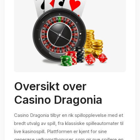
Oversikt over
Casino Dragonia
Casino Dragonia tilbyr en rik spillopplevelse med et
bredt utvalg av spill, fra klassiske spilleautomater til
live kasinospill. Plattformen er kjent for sine
generøse velkomstbonuser, som gir nye spillere en