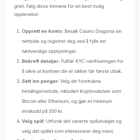
greit. Følg disse trinnene for en best mulig
opplevelse:
Opprett en konto:
Besøk Casino Dragonia sin
nettside og registrer deg ved å fylle inn
nødvendige opplysninger.
Bekreft detaljer:
Fullfør KYC-verifiseringen for
å sikre at kontoen din er sikker før første uttak.
Sett inn penger:
Velg din foretrukne
betalingsmetode, inkludert kryptovalutaer som
Bitcoin eller Ethereum, og gjør et minimum
innskudd på 200 kr.
Velg spill:
Utforsk det varierte spillutvalget og
velg det spillet som interesserer deg mest.