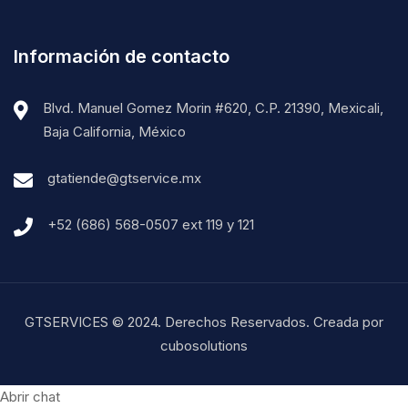
Información de contacto
Blvd. Manuel Gomez Morin #620, C.P. 21390, Mexicali,
Baja California, México
gtatiende@gtservice.mx
+52 (686) 568-0507 ext 119 y 121
GTSERVICES © 2024. Derechos Reservados. Creada por
cubosolutions
Abrir chat