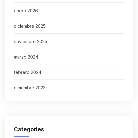
enero 2026
diciembre 2025
noviembre 2025
marzo 2024
febrero 2024
diciembre 2023
Categories