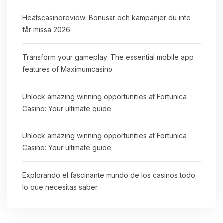
Heatscasinoreview: Bonusar och kampanjer du inte
får missa 2026
Transform your gameplay: The essential mobile app
features of Maximumcasino
Unlock amazing winning opportunities at Fortunica
Casino: Your ultimate guide
Unlock amazing winning opportunities at Fortunica
Casino: Your ultimate guide
Explorando el fascinante mundo de los casinos todo
lo que necesitas saber