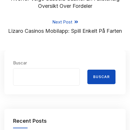
Oversikt Over Fordeler
Next Post
Lizaro Casinos Mobilapp: Spill Enkelt På Farten
Buscar
BUSCAR
Recent Posts