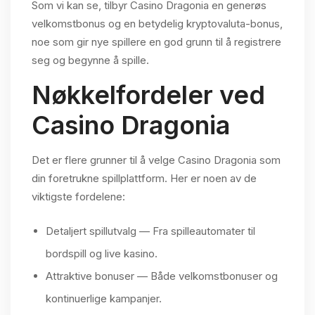
Som vi kan se, tilbyr Casino Dragonia en generøs
velkomstbonus og en betydelig kryptovaluta-bonus,
noe som gir nye spillere en god grunn til å registrere
seg og begynne å spille.
Nøkkelfordeler ved
Casino Dragonia
Det er flere grunner til å velge Casino Dragonia som
din foretrukne spillplattform. Her er noen av de
viktigste fordelene:
Detaljert spillutvalg — Fra spilleautomater til
bordspill og live kasino.
Attraktive bonuser — Både velkomstbonuser og
kontinuerlige kampanjer.