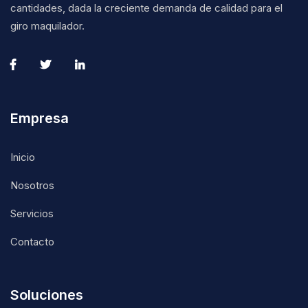
cantidades, dada la creciente demanda de calidad para el
giro maquilador.
Empresa
Inicio
Nosotros
Servicios
Contacto
Soluciones