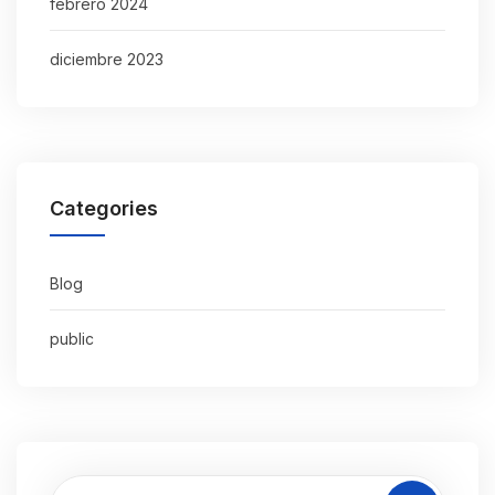
febrero 2024
diciembre 2023
Categories
Blog
public