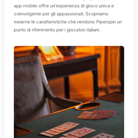
app mobile offre un’esperienza di gioco unica e
coinvolgente per gli appassionati. Scopriamo
insieme le caratteristiche che rendono Piperspin un
punto di riferimento per i giocatori italiani.