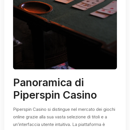
Panoramica di
Piperspin Casino
Piperspin Casino si distingue nel mercato dei giochi
online grazie alla sua vasta selezione di titoli e a
un’interfaccia utente intuitiva. La piattaforma è