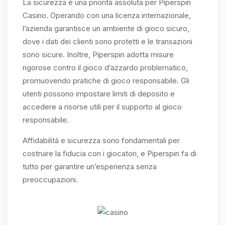
La sicurezza è una priorità assoluta per Piperspin
Casino. Operando con una licenza internazionale,
l’azienda garantisce un ambiente di gioco sicuro,
dove i dati dei clienti sono protetti e le transazioni
sono sicure. Inoltre, Piperspin adotta misure
rigorose contro il gioco d’azzardo problematico,
promuovendo pratiche di gioco responsabile. Gli
utenti possono impostare limiti di deposito e
accedere a risorse utili per il supporto al gioco
responsabile.
Affidabilità e sicurezza sono fondamentali per
costruire la fiducia con i giocatori, e Piperspin fa di
tutto per garantire un’esperienza senza
preoccupazioni.