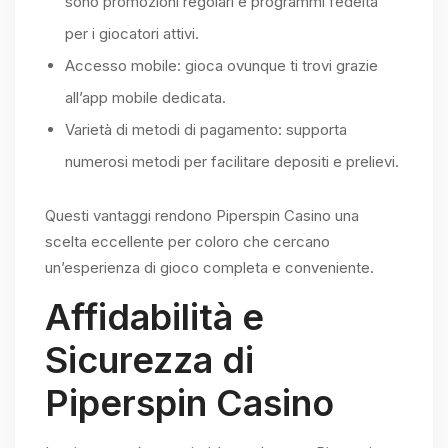
sono promozioni regolari e programmi fedeltà
per i giocatori attivi.
Accesso mobile: gioca ovunque ti trovi grazie
all’app mobile dedicata.
Varietà di metodi di pagamento: supporta
numerosi metodi per facilitare depositi e prelievi.
Questi vantaggi rendono Piperspin Casino una
scelta eccellente per coloro che cercano
un’esperienza di gioco completa e conveniente.
Affidabilità e
Sicurezza di
Piperspin Casino