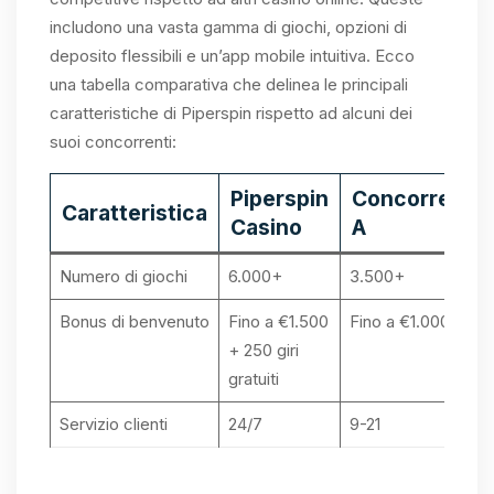
includono una vasta gamma di giochi, opzioni di
deposito flessibili e un’app mobile intuitiva. Ecco
una tabella comparativa che delinea le principali
caratteristiche di Piperspin rispetto ad alcuni dei
suoi concorrenti:
Piperspin
Concorrente
Caratteristica
Casino
A
Numero di giochi
6.000+
3.500+
Bonus di benvenuto
Fino a €1.500
Fino a €1.000
+ 250 giri
gratuiti
Servizio clienti
24/7
9-21