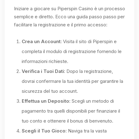
Iniziare a giocare su Piperspin Casino è un processo
semplice e diretto. Ecco una guida passo passo per
facilitare la registrazione e il primo accesso:
Crea un Account:
Visita il sito di Piperspin e
completa il modulo di registrazione fornendo le
informazioni richieste.
Verifica i Tuoi Dati:
Dopo la registrazione,
dovrai confermare la tua identità per garantire la
sicurezza del tuo account.
Effettua un Deposito:
Scegli un metodo di
pagamento tra quelli disponibili per finanziare il
tuo conto e ottenere il bonus di benvenuto.
Scegli il Tuo Gioco:
Naviga tra la vasta