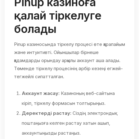
Pinup казиноға
қалай тіркелуге
болады
Pinup казиносында тіркелу процесі өте қарапайым
және интуитивті. Ойыншылар бірнеше
қадамдарды орындау арқылы аккаунт аша алады.
Төменде тіркелу процесінің әрбір кезеңі егжей-
тегжейлі сипатталған.
Аккаунт жасау:
Казиноның веб-сайтына
кіріп, тіркелу формасын толтырыңыз.
Деректерді растау:
Сіздің электрондық
поштаңызға келген растау хатын ашып,
аккаунтыңызды растаңыз.