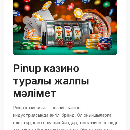
Pinup казино
туралы жалпы
мәлімет
Pinup казиносы — онлайн казино
индустриясында әйгілі бренд. Ол ойыншыларға
слоттар, карточкалық ойындар, тірі казино секілді