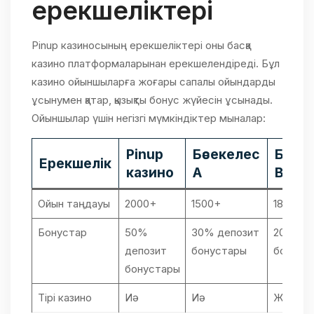
ерекшеліктері
Pinup казиносының ерекшеліктері оны басқа
казино платформаларынан ерекшелендіреді. Бұл
казино ойыншыларға жоғары сапалы ойындарды
ұсынумен қатар, қызықты бонус жүйесін ұсынады.
Ойыншылар үшін негізгі мүмкіндіктер мыналар:
Pinup
Бәсекелес
Бәсек
Ерекшелік
казино
A
B
Ойын таңдауы
2000+
1500+
1800+
Бонустар
50%
30% депозит
20% де
депозит
бонустары
бонуст
бонустары
Тірі казино
Иә
Иә
Жоқ