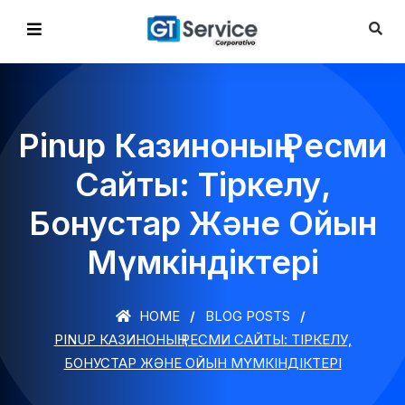
Pinup Казиноның Ресми
Сайты: Тіркелу,
Бонустар Және Ойын
Мүмкіндіктері
HOME
BLOG POSTS
PINUP КАЗИНОНЫҢ РЕСМИ САЙТЫ: ТІРКЕЛУ,
БОНУСТАР ЖӘНЕ ОЙЫН МҮМКІНДІКТЕРІ