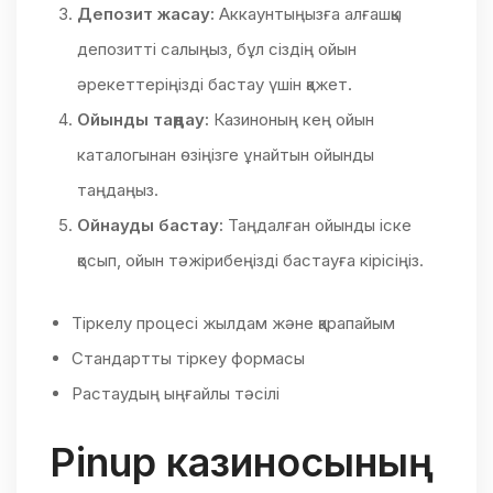
Депозит жасау:
Аккаунтыңызға алғашқы
депозитті салыңыз, бұл сіздің ойын
әрекеттеріңізді бастау үшін қажет.
Ойынды таңдау:
Казиноның кең ойын
каталогынан өзіңізге ұнайтын ойынды
таңдаңыз.
Ойнауды бастау:
Таңдалған ойынды іске
қосып, ойын тәжірибеңізді бастауға кірісіңіз.
Тіркелу процесі жылдам және қарапайым
Стандартты тіркеу формасы
Растаудың ыңғайлы тәсілі
Pinup казиносының