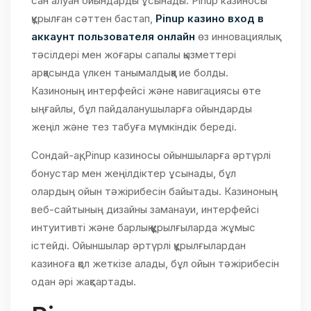
сан алуан ойындарды ұсынады. Pinup казиносы
құрылған сәттен бастап,
Pinup казино вход в
аккаунт пользователя онлайн
өз инновациялық
тәсілдері мен жоғары сапалы қызметтері
арқасында үлкен танымалдыққа ие болды.
Казиноның интерфейсі және навигациясы өте
ыңғайлы, бұл пайдаланушыларға ойындарды
жеңіл және тез табуға мүмкіндік береді.
Сондай-ақ, Pinup казиносы ойыншыларға әртүрлі
бонустар мен жеңілдіктер ұсынады, бұл
олардың ойын тәжірибесін байытады. Казиноның
веб-сайтының дизайны заманауи, интерфейсі
интуитивті және барлық құрылғыларда жұмыс
істейді. Ойыншылар әртүрлі құрылғылардан
казиноға қол жеткізе алады, бұл ойын тәжірибесін
одан әрі жақсартады.