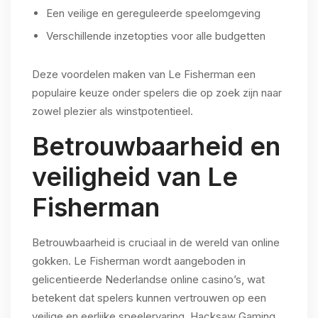
Een veilige en gereguleerde speelomgeving
Verschillende inzetopties voor alle budgetten
Deze voordelen maken van Le Fisherman een
populaire keuze onder spelers die op zoek zijn naar
zowel plezier als winstpotentieel.
Betrouwbaarheid en
veiligheid van Le
Fisherman
Betrouwbaarheid is cruciaal in de wereld van online
gokken. Le Fisherman wordt aangeboden in
gelicentieerde Nederlandse online casino’s, wat
betekent dat spelers kunnen vertrouwen op een
veilige en eerlijke speelervaring. Hacksaw Gaming,