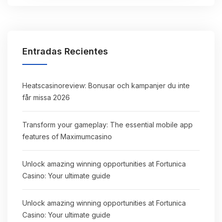
Entradas Recientes
Heatscasinoreview: Bonusar och kampanjer du inte
får missa 2026
Transform your gameplay: The essential mobile app
features of Maximumcasino
Unlock amazing winning opportunities at Fortunica
Casino: Your ultimate guide
Unlock amazing winning opportunities at Fortunica
Casino: Your ultimate guide