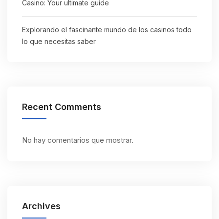
Casino: Your ultimate guide
Explorando el fascinante mundo de los casinos todo
lo que necesitas saber
Recent Comments
No hay comentarios que mostrar.
Archives