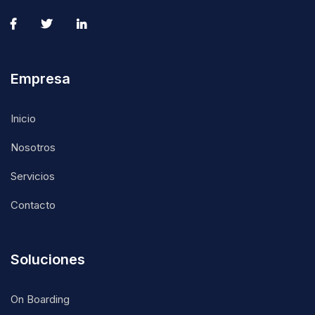
Empresa
Inicio
Nosotros
Servicios
Contacto
Soluciones
On Boarding