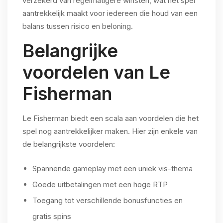
verzekerd van regelmatigere winsten, wat het spel
aantrekkelijk maakt voor iedereen die houd van een
balans tussen risico en beloning.
Belangrijke
voordelen van Le
Fisherman
Le Fisherman biedt een scala aan voordelen die het
spel nog aantrekkelijker maken. Hier zijn enkele van
de belangrijkste voordelen:
Spannende gameplay met een uniek vis-thema
Goede uitbetalingen met een hoge RTP
Toegang tot verschillende bonusfuncties en
gratis spins