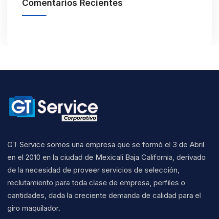
Comentarios Recientes
GT Service somos una empresa que se formó el 3 de Abril
en el 2010 en la ciudad de Mexicali Baja California, derivado
de la necesidad de proveer servicios de selección,
reclutamiento para toda clase de empresa, perfiles o
cantidades, dada la creciente demanda de calidad para el
giro maquilador.