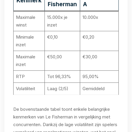
Kenmerk
Fisherman
A
B
Maximale
15.000x je
10.000x
12.00
winst
inzet
Minimale
€0,10
€0,20
€0,2
inzet
Maximale
€50,00
€30,00
€40,
inzet
RTP
Tot 96,33%
95,00%
96,0
Volatiliteit
Laag (2/5)
Gemiddeld
Hoo
De bovenstaande tabel toont enkele belangrijke
kenmerken van Le Fisherman in vergelijking met
concurrenten. Dankzij de lage volatiliteit zijn spelers