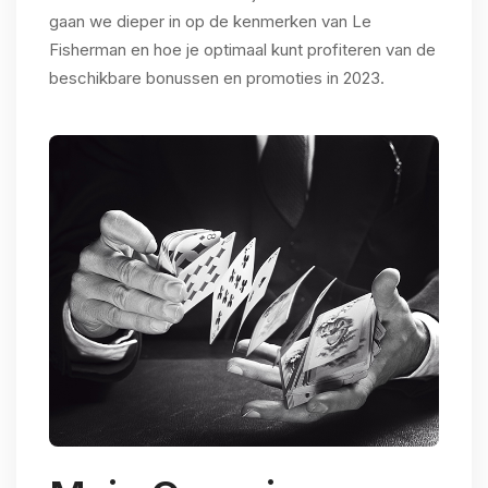
gaan we dieper in op de kenmerken van Le
Fisherman en hoe je optimaal kunt profiteren van de
beschikbare bonussen en promoties in 2023.