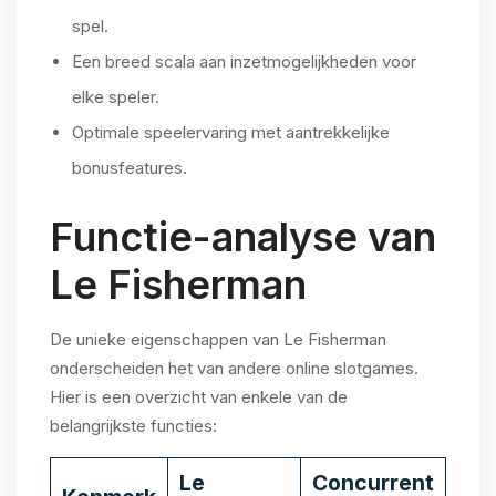
spel.
Een breed scala aan inzetmogelijkheden voor
elke speler.
Optimale speelervaring met aantrekkelijke
bonusfeatures.
Functie-analyse van
Le Fisherman
De unieke eigenschappen van Le Fisherman
onderscheiden het van andere online slotgames.
Hier is een overzicht van enkele van de
belangrijkste functies:
Le
Concurrent
Con