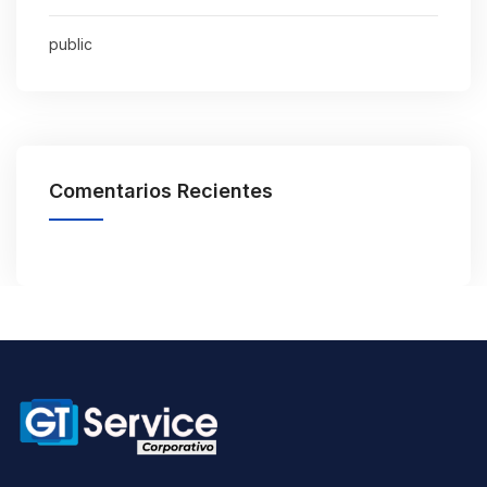
public
Comentarios Recientes