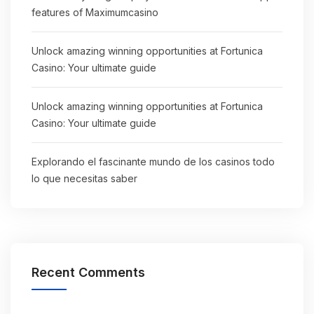
features of Maximumcasino
Unlock amazing winning opportunities at Fortunica
Casino: Your ultimate guide
Unlock amazing winning opportunities at Fortunica
Casino: Your ultimate guide
Explorando el fascinante mundo de los casinos todo
lo que necesitas saber
Recent Comments