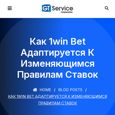
Как 1win Bet
Адаптируется К
Изменяющимся
Правилам Ставок
HOME
BLOG POSTS
КАК 1WIN BET АДАПТИРУЕТСЯ К ИЗМЕНЯЮЩИМСЯ
ПРАВИЛАМ СТАВОК