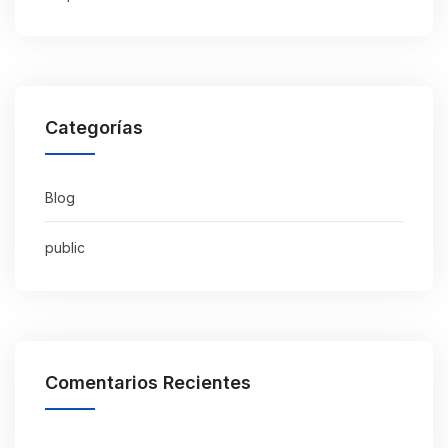
Categorías
Blog
public
Comentarios Recientes