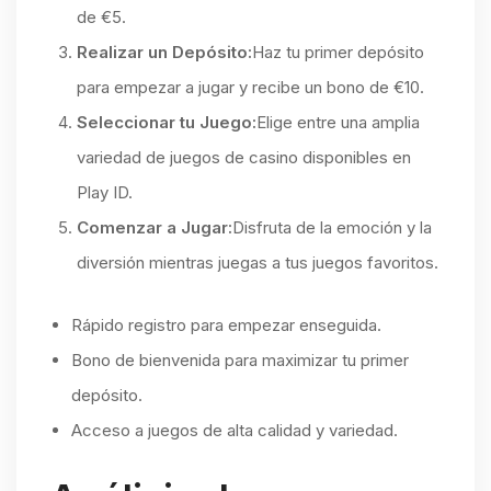
de €5.
Realizar un Depósito:
Haz tu primer depósito
para empezar a jugar y recibe un bono de €10.
Seleccionar tu Juego:
Elige entre una amplia
variedad de juegos de casino disponibles en
Play ID.
Comenzar a Jugar:
Disfruta de la emoción y la
diversión mientras juegas a tus juegos favoritos.
Rápido registro para empezar enseguida.
Bono de bienvenida para maximizar tu primer
depósito.
Acceso a juegos de alta calidad y variedad.