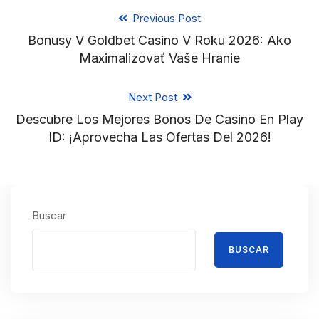
Previous Post
Bonusy V Goldbet Casino V Roku 2026: Ako
Maximalizovať Vaše Hranie
Next Post
Descubre Los Mejores Bonos De Casino En Play
ID: ¡Aprovecha Las Ofertas Del 2026!
Buscar
BUSCAR