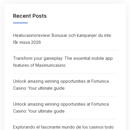
Recent Posts
Heatscasinoreview: Bonusar och kampanjer du inte
får missa 2026
Transform your gameplay: The essential mobile app
features of Maximumcasino
Unlock amazing winning opportunities at Fortunica
Casino: Your ultimate guide
Unlock amazing winning opportunities at Fortunica
Casino: Your ultimate guide
Explorando el fascinante mundo de los casinos todo