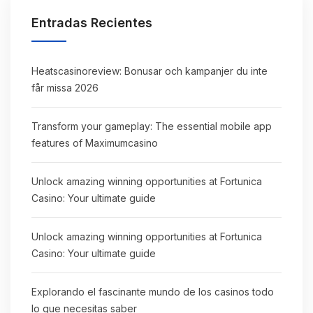
Entradas Recientes
Heatscasinoreview: Bonusar och kampanjer du inte
får missa 2026
Transform your gameplay: The essential mobile app
features of Maximumcasino
Unlock amazing winning opportunities at Fortunica
Casino: Your ultimate guide
Unlock amazing winning opportunities at Fortunica
Casino: Your ultimate guide
Explorando el fascinante mundo de los casinos todo
lo que necesitas saber