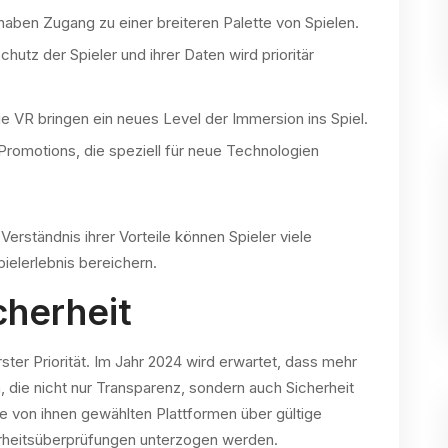
haben Zugang zu einer breiteren Palette von Spielen.
tz der Spieler und ihrer Daten wird prioritär
e VR bringen ein neues Level der Immersion ins Spiel.
romotions, die speziell für neue Technologien
erständnis ihrer Vorteile können Spieler viele
ielerlebnis bereichern.
cherheit
rster Priorität. Im Jahr 2024 wird erwartet, dass mehr
 die nicht nur Transparenz, sondern auch Sicherheit
die von ihnen gewählten Plattformen über gültige
rheitsüberprüfungen unterzogen werden.