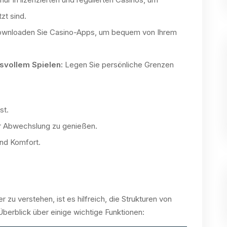
zt sind.
wnloaden Sie Casino-Apps, um bequem von Ihrem
gsvollem Spielen:
Legen Sie persönliche Grenzen
st.
r Abwechslung zu genießen.
und Komfort.
u verstehen, ist es hilfreich, die Strukturen von
Überblick über einige wichtige Funktionen: