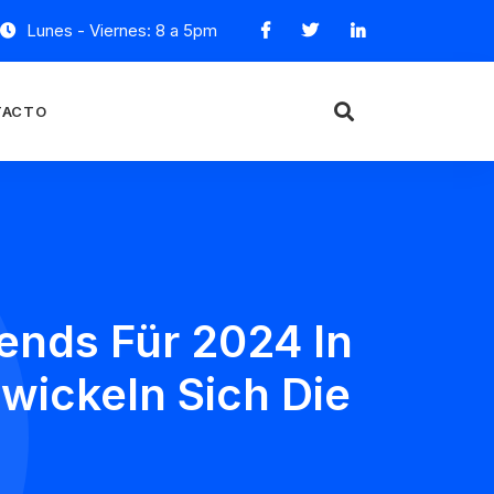
Lunes - Viernes: 8 a 5pm
TACTO
ends Für 2024 In
wickeln Sich Die