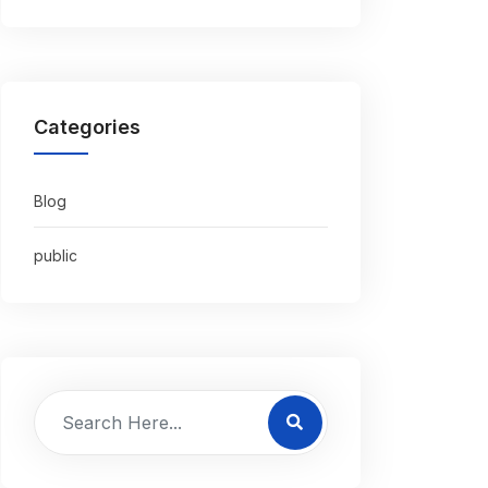
Categories
Blog
public