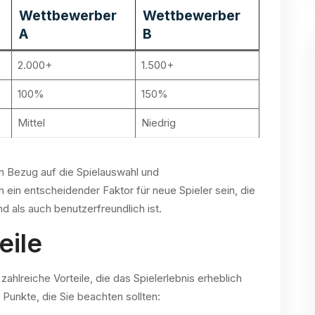
Wettbewerber
Wettbewerber
A
B
2.000+
1.500+
100%
150%
Mittel
Niedrig
in Bezug auf die Spielauswahl und
n ein entscheidender Faktor für neue Spieler sein, die
 als auch benutzerfreundlich ist.
eile
ahlreiche Vorteile, die das Spielerlebnis erheblich
 Punkte, die Sie beachten sollten: