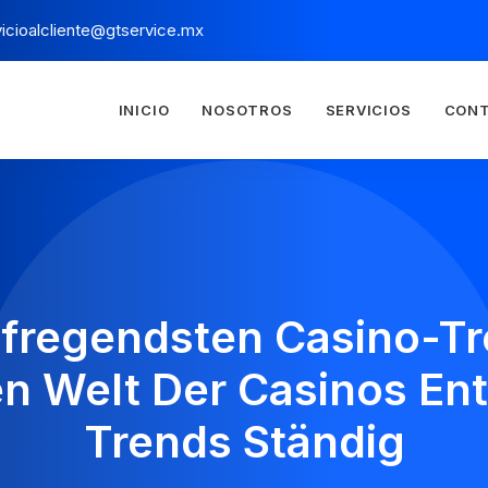
icioalcliente@gtservice.mx
INICIO
NOSOTROS
SERVICIOS
CON
fregendsten Casino-Tr
 Welt Der Casinos Ent
Trends Ständig