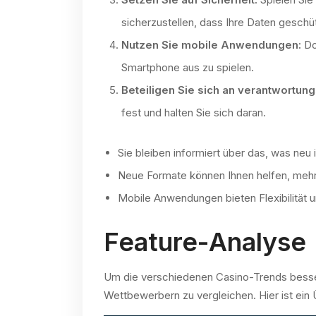
sicherzustellen, dass Ihre Daten geschüt
Nutzen Sie mobile Anwendungen:
Do
Smartphone aus zu spielen.
Beteiligen Sie sich an verantwortun
fest und halten Sie sich daran.
Sie bleiben informiert über das, was neu i
Neue Formate können Ihnen helfen, meh
Mobile Anwendungen bieten Flexibilität 
Feature-Analyse
Um die verschiedenen Casino-Trends besser z
Wettbewerbern zu vergleichen. Hier ist ein 