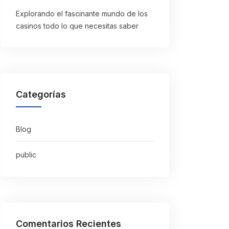
Explorando el fascinante mundo de los
casinos todo lo que necesitas saber
Categorías
Blog
public
Comentarios Recientes