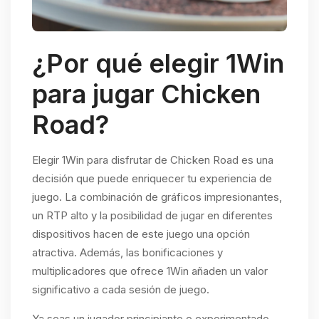
¿Por qué elegir 1Win
para jugar Chicken
Road?
Elegir 1Win para disfrutar de Chicken Road es una
decisión que puede enriquecer tu experiencia de
juego. La combinación de gráficos impresionantes,
un RTP alto y la posibilidad de jugar en diferentes
dispositivos hacen de este juego una opción
atractiva. Además, las bonificaciones y
multiplicadores que ofrece 1Win añaden un valor
significativo a cada sesión de juego.
Ya seas un jugador principiante o experimentado,