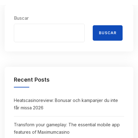
Buscar
BUSCAR
Recent Posts
Heatscasinoreview: Bonusar och kampanjer du inte
får missa 2026
Transform your gameplay: The essential mobile app
features of Maximumcasino