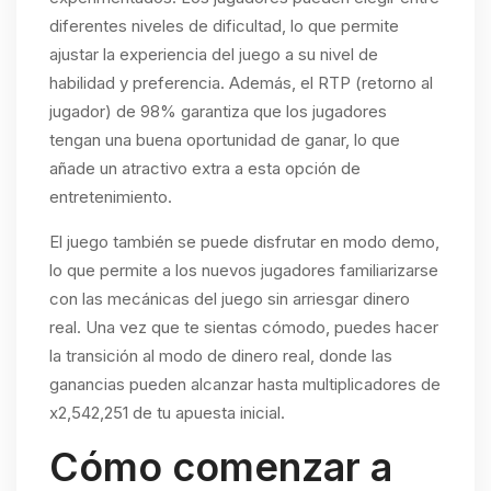
diferentes niveles de dificultad, lo que permite
ajustar la experiencia del juego a su nivel de
habilidad y preferencia. Además, el RTP (retorno al
jugador) de 98% garantiza que los jugadores
tengan una buena oportunidad de ganar, lo que
añade un atractivo extra a esta opción de
entretenimiento.
El juego también se puede disfrutar en modo demo,
lo que permite a los nuevos jugadores familiarizarse
con las mecánicas del juego sin arriesgar dinero
real. Una vez que te sientas cómodo, puedes hacer
la transición al modo de dinero real, donde las
ganancias pueden alcanzar hasta multiplicadores de
x2,542,251 de tu apuesta inicial.
Cómo comenzar a