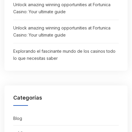
Unlock amazing winning opportunities at Fortunica
Casino: Your ultimate guide
Unlock amazing winning opportunities at Fortunica
Casino: Your ultimate guide
Explorando el fascinante mundo de los casinos todo
lo que necesitas saber
Categorías
Blog