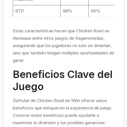
RTP
98%
95%
Estas características hacen que Chicken Road se
destaque entre otros juegos de tragamonedas,
asegurando que los jugadores no solo se diviertan,
sino que también tengan múltiples oportunidades de
ganar.
Beneficios Clave del
Juego
Disfrutar de Chicken Road en 1Win ofrece varios
beneficios que enriquecen la experiencia de juego.
Conocer estos beneficios puede ayudarte a
maximizar tu diversión y tus posibles ganancias: