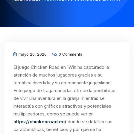
mayo 26, 2026
0 Comments
El juego Chicken Road en 1Win ha capturado la
atención de muchos jugadores gracias a su
temática divertida y su emocionante jugabilidad.
Este juego de tragamonedas ofrece la posibilidad
de vivir una aventura en la granja mientras se
interactúa con gráficos atractivos y potenciales
multiplicadores, como se puede ver en
https://chickenroad.ec/
donde se detallan sus
características, beneficios y por qué se ha