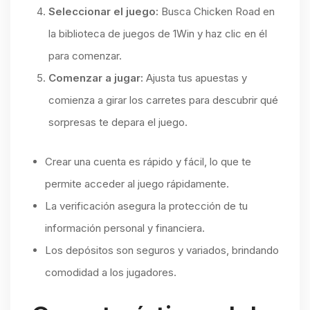
Seleccionar el juego:
Busca Chicken Road en
la biblioteca de juegos de 1Win y haz clic en él
para comenzar.
Comenzar a jugar:
Ajusta tus apuestas y
comienza a girar los carretes para descubrir qué
sorpresas te depara el juego.
Crear una cuenta es rápido y fácil, lo que te
permite acceder al juego rápidamente.
La verificación asegura la protección de tu
información personal y financiera.
Los depósitos son seguros y variados, brindando
comodidad a los jugadores.