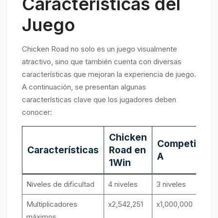
Características del
Juego
Chicken Road no solo es un juego visualmente
atractivo, sino que también cuenta con diversas
características que mejoran la experiencia de juego.
A continuación, se presentan algunas
características clave que los jugadores deben
conocer:
Chicken
Competidor
Características
Road en
A
1Win
Niveles de dificultad
4 niveles
3 niveles
Multiplicadores
x2,542,251
x1,000,000
máximos