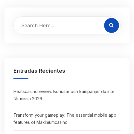
Entradas Recientes
Heatscasinoreview: Bonusar och kampanjer du inte
får missa 2026
Transform your gameplay: The essential mobile app
features of Maximumcasino