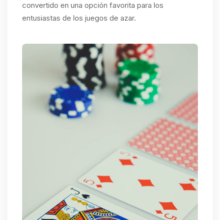
convertido en una opción favorita para los
entusiastas de los juegos de azar.