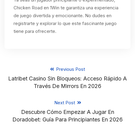
Chicken Road en 1Win te garantiza una experiencia
de juego divertida y emocionante. No dudes en
registrarte y explorar lo que este fascinante juego
tiene para ofrecerte.
Previous Post
Latribet Casino Sin Bloqueos: Acceso Rápido A
Través De Mirrors En 2026
Next Post
Descubre Cómo Empezar A Jugar En
Doradobet: Guía Para Principiantes En 2026