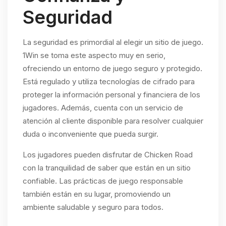
Seguridad
La seguridad es primordial al elegir un sitio de juego.
1Win se toma este aspecto muy en serio,
ofreciendo un entorno de juego seguro y protegido.
Está regulado y utiliza tecnologías de cifrado para
proteger la información personal y financiera de los
jugadores. Además, cuenta con un servicio de
atención al cliente disponible para resolver cualquier
duda o inconveniente que pueda surgir.
Los jugadores pueden disfrutar de Chicken Road
con la tranquilidad de saber que están en un sitio
confiable. Las prácticas de juego responsable
también están en su lugar, promoviendo un
ambiente saludable y seguro para todos.