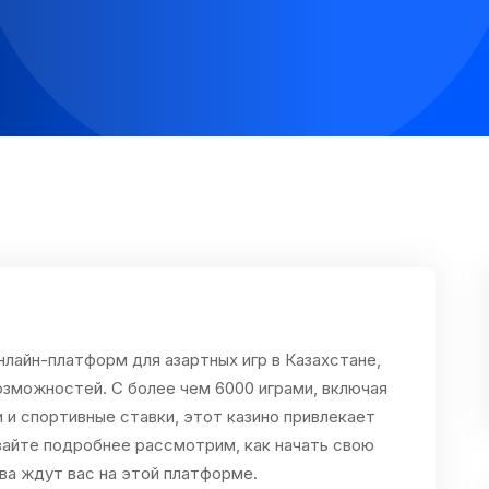
онлайн-платформ для азартных игр в Казахстане,
зможностей. С более чем 6000 играми, включая
 и спортивные ставки, этот казино привлекает
авайте подробнее рассмотрим, как начать свою
ва ждут вас на этой платформе.