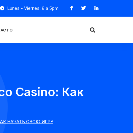
Lunes - Viernes: 8 a 5pm
TACTO
o Casino: Как
АК НАЧАТЬ СВОЮ ИГРУ