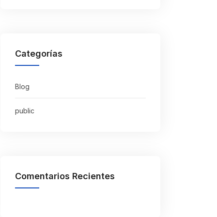
Categorías
Blog
public
Comentarios Recientes