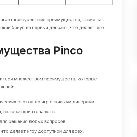
длагает конкурентные преимущества, такие как
окий бонус на первый депозит, что делает его
ущества Pinco
адиться множеством преимуществ, которые
льной:
ческих слотов до игр с живыми дилерами.
, включая криптовалюты.
для решения любых вопросов.
что делает игру доступной для всех.