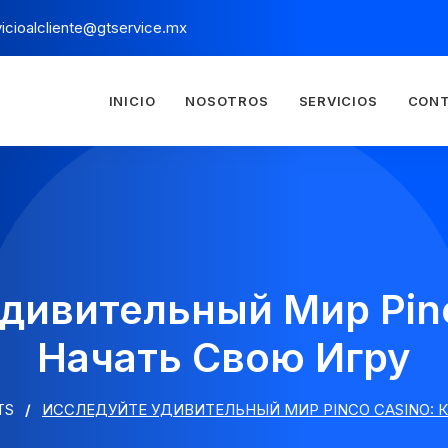
icioalcliente@gtservice.mx
INICIO
NOSOTROS
SERVICIOS
CON
дивительный Мир Pinc
Начать Свою Игру
TS
ИССЛЕДУЙТЕ УДИВИТЕЛЬНЫЙ МИР PINCO CASINO: К