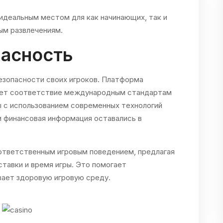
идеальным местом для как начинающих, так и
ым развлечениям.
пасность
безопасности своих игроков. Платформа
рует соответствие международным стандартам
ы с использованием современных технологий
и финансовая информация оставались в
 ответственным игровым поведением, предлагая
ставки и время игры. Это помогает
вает здоровую игровую среду.