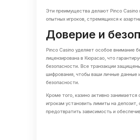
Эти преимущества делают Pinco Casino 
опытных игроков, стремящихся к азартн
Доверие и безо
Pinco Casino уделяет особое внимание 
лицензирована в Кюрасао, что гаранти
безопасности. Все транзакции защищен
шифрования, чтобы ваши личные данные 
безопасности.
Кроме того, казино активно занимается
игрокам установить лимиты на депозит, 
предотвратить зависимость и обеспечи